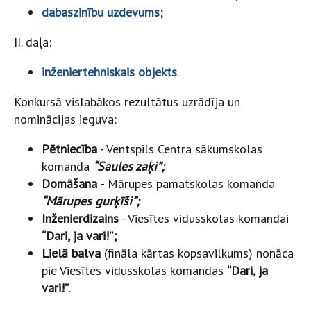
dabaszinību uzdevums
;
II. daļa:
inženiertehniskais objekts
.
Konkursā vislabākos rezultātus uzrādīja un
nominācijas ieguva:
Pētniecība
- Ventspils Centra sākumskolas
komanda
“Saules zaķi”;
Domāšana
- Mārupes pamatskolas komanda
“Mārupes gurķīši”;
Inženierdizains
- Viesītes vidusskolas komandai
“Dari, ja vari!”;
Lielā balva
(fināla kārtas kopsavilkums) nonāca
pie Viesītes vidusskolas komandas
“Dari, ja
vari!”
.