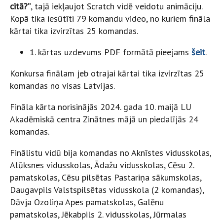
citā?”
, tajā iekļaujot Scratch vidē veidotu animāciju.
Kopā tika iesūtīti 79 komandu video, no kuriem fināla
kārtai tika izvirzītas 25 komandas.
1. kārtas uzdevums PDF formātā pieejams
šeit
.
Konkursa finālam jeb otrajai kārtai tika izvirzītas 25
komandas no visas Latvijas.
Fināla kārta norisinājās 2024. gada 10. maijā LU
Akadēmiskā centra Zinātnes mājā un piedalījās 24
komandas.
Finālistu vidū bija komandas no Aknīstes vidusskolas,
Alūksnes vidusskolas, Ādažu vidusskolas, Cēsu 2.
pamatskolas, Cēsu pilsētas Pastariņa sākumskolas,
Daugavpils Valstspilsētas vidusskola (2 komandas),
Dāvja Ozoliņa Apes pamatskolas, Galēnu
pamatskolas, Jēkabpils 2. vidusskolas, Jūrmalas