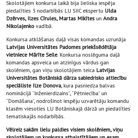
Skolotājiem konkursa laikā bija lieliska iespēja
piedalīties 3 nodarbībās LU SIIC ekspertu
Ulda
Dzērves, Ilzes Cīrules, Martas Mikītes
un
Andra
Nikolajenko
vadībā.
Konkursa atklāšanas daļā visas komandas uzrunāja
Latvijas Universitātes Padomes priekšsēdētāja
vietniece Mārīte Seile
. Konkursa noslēguma daļā
komandas apsveica un atzinīgus vārdus gan
skolēniem, gan viņu skolotājiem teica
Latvijas
Universitātes Botāniskā dārza sabiedrisko attiecību
speciāliste Ilze Donova
, kura pasniedza balvas
nominācijā “Inženierdizains”, “Pētniecība” un
“Domāšana”, nodrošinot iespēju uzvarētāju komandu
klasēm viesoties LU Botāniskajā dārzā un piedalīties
tematiskajās nodarbībās.
Vēlreiz sakām lielu paldies visiem skolēniem, viņu
skolotājiem un konkursa atbalstītājiem un esam