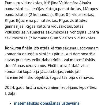
Pumpuru vidusskolas, Krišjāņa Valdemāra Ainažu
pamatskolas, Liepājas Katoļu pamatskolas, Mārupes
pamatskolas (2 komandas), Rīgas 84. vidusskolas,
Rīgas Iļģuciema pamatskolas, Rīgas Zolitūdes
ģimnāzijas, Rīgas Kultūru vidusskolas, Salas
vidusskolas, Valmieras sākumskolas, Ventspils Centra
sākumskolas (2 komandas) un Viesītes vidusskolas.
Konkursa fināla jeb otrās kārtas
sākuma uzdevumam
komanda deleģēja skolēnu pārus, kuri demonstrēja
savas prasmes veikt dabaszinību vai matemātiskās
domāšanas uzdevumus. Fināla otrajā daļā visai
komandai kopā bija jāsadarbojas, veidojot
inženiertehnisku objektu, šogad tās bija dzirnavas.
2024. gada fināla uzdevumiem iespējams iepazīties:
I. daļa:
matemātiskās domāšanas uzdevums
;