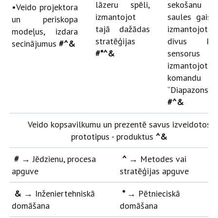
lāzeru spēli,
sekošanu
•Veido projektora
izmantojot
saules gaism
un periskopa
tajā dažādas
izmantojot
modeļus, izdara
stratēģijas
divus krā
secinājumus
#^&
#*^&
sensorus 
izmantojot
komandu
“Diapazons”
#^&
Veido kopsavilkumu un prezentē savus izveidotos
prototipus - produktus
^&
# →
Jēdzienu, procesa
^
→
Metodes vai
apguve
stratēģijas apguve
& →
Inženiertehniskā
* →
Pētnieciskā
domāšana
domāšana