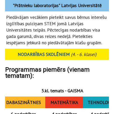
"Prātnieku laboratorijas" Latvijas Universitātē
Piedāvājam vecākiem pieteikt savus bērnus interešu
izglītības pulciņam STEM jomā Latvijas
Universitātes telpās. Pēctecīgas nodarbības visa
gada garumā, divas reizes nedeļā. Pieteikties
iespējams jebkurā no piedāvātajām klašu grupām.
NODARBĪBAS SKOLĒNIEM
(4. - 6. klasei)
Programmas piemērs
(vienam
tematam)
:
5.kl. temats - GAISMA
DABASZINĀTNES
MATEMĀTIKA
TEHNOLOĢIJ