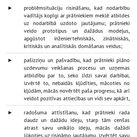
►
problēmsituāciju risināšanu, kad nodarbību
vadītājs kopīgi ar prātniekiem meklē atbildes
uz nodarbībā uzdoto jautājumu; prātnieki
veido prototipus un dažādus modeļus,
apgūstot inženiertehniskās, zinātniskās,
kritiskās un analītiskās domāšanas veidus;
►
pašizziņu un pašvadību, kad prātnieki plāno
uzdevumu veikšanas procesu un uzņemas
atbildību par to, seko līdzi savai darbībai,
izvērtē to, nebaidās kļūdīties, mācoties no
kļūdām, mācās novērtēt paša progresu, kā arī
veidot pozitīvas attiecības un vidi sev apkārt,
►
radošuma attīstīšanu, kad prātnieki rada
daudz un dažādu ideju, starp tām cenšas
atrast savu unikālo ideju, mācās dažādi
lūkoties uz risināmo jautājumu, izvērtēt savu