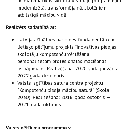
un matemātikas skolotāju studiju programmām
modernizētā, transformējamā, skolēniem
atbilstīgā mācību vidē
Realizēts sadarbībā ar:
Latvijas Zinātnes padomes fundamentālo un
lietišķo pētījumu projekts “Inovatīvas pieejas
skolotāju kompetenču vērtēšanai
personalizētam profesionālās mācīšanās
risinājumam”. Realizēšana: 2020.gada janvāris-
2022.gada decembris
Valsts izglītības satura centra projektu
“Kompetenču pieeja mācību saturā” (Skola
2030). Realizēšana: 2016. gada oktobris —
2021. gada oktobris.
Valsts pētījumu programma