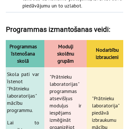
piedāvājumu un to uzlabot.
Programmas izmantošanas veidi:
Programmas
Moduļi
Nodarbību
īstenošana
skolēnu
izbraucieni
skolā
grupām
Skola pati var
"Prātnieku
īstenot
laboratorijas"
"Prātnieku
programmas
laboratorijas"
atsevišķus
"Prātnieku
mācību
moduļus ir
laboratorija"
programmu.
iespējams
piedāvā
izmēģināt
izbraukumu
Lai to
organizējot
mācību