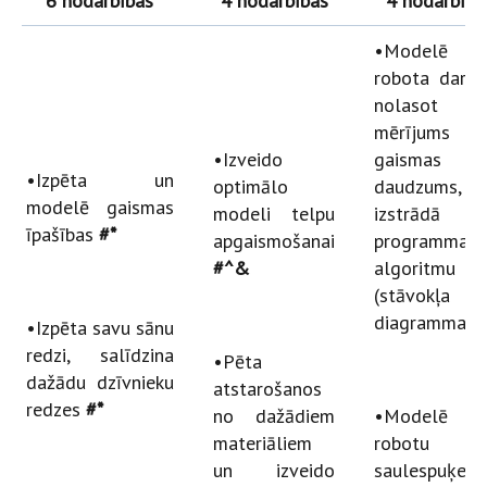
6 nodarbības
4 nodarbības
4 nodarbība
•Modelē
robota darbī
nolasot
mērījums
•Izveido
gaismas
•Izpēta un
optimālo
daudzums,
modelē gaismas
modeli telpu
izstrādā
īpašības
#*
apgaismošanai
programmas
#^&
algoritmu
(stāvokļa
diagramma)
•Izpēta savu sānu
redzi, salīdzina
•Pēta
dažādu dzīvnieku
atstarošanos
redzes
#*
no dažādiem
•Modelē 
materiāliem
robotu
un izveido
saulespuķes