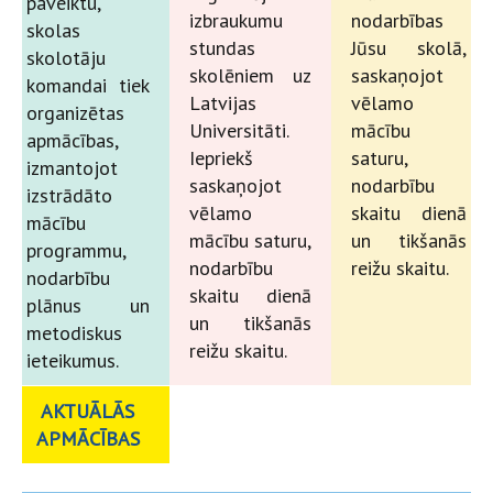
paveiktu,
izbraukumu
nodarbības
skolas
stundas
Jūsu skolā,
skolotāju
skolēniem uz
saskaņojot
komandai tiek
Latvijas
vēlamo
organizētas
Universitāti.
mācību
apmācības,
Iepriekš
saturu,
izmantojot
saskaņojot
nodarbību
izstrādāto
vēlamo
skaitu dienā
mācību
mācību saturu,
un tikšanās
programmu,
nodarbību
reižu skaitu.
nodarbību
skaitu dienā
plānus un
un tikšanās
metodiskus
reižu skaitu.
ieteikumus.
AKTUĀLĀS
APMĀCĪBAS