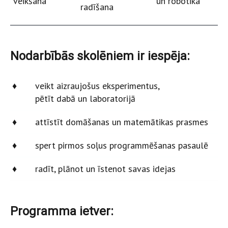
veikšana
un robotika
radīšana
Nodarbībās skolēniem ir iespēja:
♦
veikt aizraujošus eksperimentus,
pētīt dabā un laboratorijā
♦
attīstīt domāšanas un matemātikas prasmes
♦
spert pirmos soļus programmēšanas pasaulē
♦
radīt, plānot un īstenot savas idejas
Programma ietver: