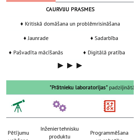
CAURVIJU PRASMES
♦ Kritiskā domāšana un problēmrisināšana
♦ Jaunrade
♦ Sadarbība
♦ Pašvadīta mācīšanās
♦ Digitālā pratība
►►►
"Prātnieku laboratorijas"
padziļinātā 
Inženiertehnisku
Pētījumu
Programmēšana
produktu