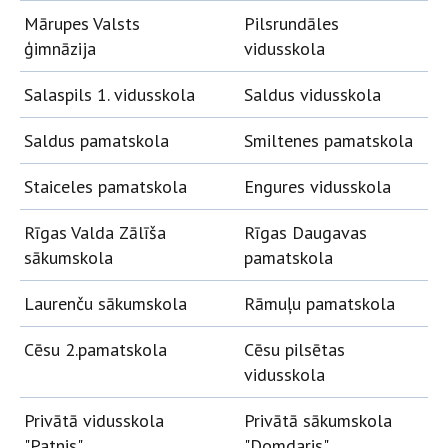
Mārupes Valsts
Pilsrundāles
ģimnāzija
vidusskola
Salaspils 1. vidusskola
Saldus vidusskola
Saldus pamatskola
Smiltenes pamatskola
Staiceles pamatskola
Engures vidusskola
Rīgas Valda Zālīša
Rīgas Daugavas
sākumskola
pamatskola
Laurenču sākumskola
Rāmuļu pamatskola
Cēsu 2.pamatskola
Cēsu pilsētas
vidusskola
Privātā vidusskola
Privātā sākumskola
"Patnis"
"Domdaris"