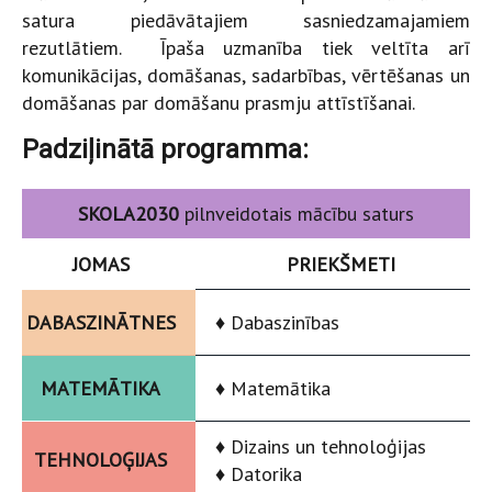
satura piedāvātajiem sasniedzamajamiem
rezutlātiem. Īpaša uzmanība tiek veltīta arī
komunikācijas, domāšanas, sadarbības, vērtēšanas un
domāšanas par domāšanu prasmju attīstīšanai.
Padziļinātā programma:
SKOLA2030
pilnveidotais mācību saturs
JOMAS
PRIEKŠMETI
DABASZINĀTNES
♦ Dabaszinības
MATEMĀTIKA
♦ Matemātika
♦ Dizains un tehnoloģijas
TEHNOLOĢIJAS
♦ Datorika