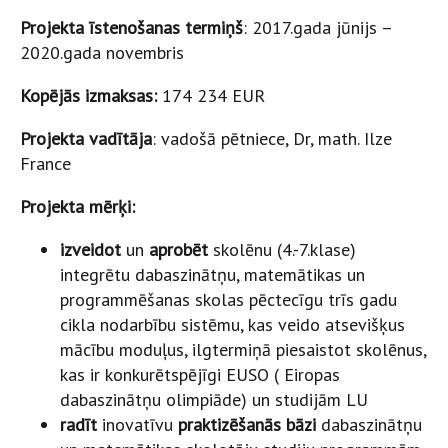
Projekta īstenošanas termiņš
: 2017.gada jūnijs –
2020.gada novembris
Kopējās izmaksas:
174 234 EUR
Projekta vadītāja
: vadošā pētniece, Dr, math. Ilze
France
Projekta mērķi:
izveidot
un
aprobēt
skolēnu (4.-7.klase)
integrētu dabaszinātņu, matemātikas un
programmēšanas skolas pēctecīgu trīs gadu
cikla nodarbību sistēmu, kas veido atsevišķus
mācību moduļus, ilgtermiņā piesaistot skolēnus,
kas ir konkurētspējīgi EUSO ( Eiropas
dabaszinātņu olimpiāde) un studijām LU
radīt
inovatīvu
praktizēšanās
bāzi
dabaszinātņu