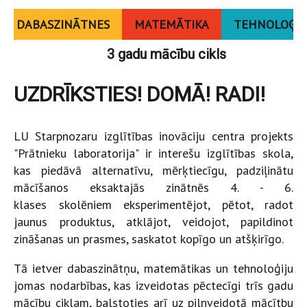
DABASZINĀTNES
MATEMĀTIKA
TEHNOLOĢIJ
3 gadu mācību cikls
UZDRĪKSTIES! DOMĀ! RADI!
LU Starpnozaru izglītības inovāciju centra projekts
"Prātnieku laboratorija" ir interešu izglītības skola,
kas piedāvā alternatīvu, mērķtiecīgu, padziļinātu
mācīšanos eksaktajās zinātnēs 4. - 6.
klases skolēniem eksperimentējot, pētot, radot
jaunus produktus, atklājot, veidojot, papildinot
zināšanas un prasmes, saskatot kopīgo un atšķirīgo.
Tā ietver dabaszinātņu, matemātikas un tehnoloģiju
jomas nodarbības, kas izveidotas pēctecīgi trīs gadu
mācību ciklam, balstoties arī uz pilnveidotā mācītbu