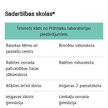
Sadarbības skolas*
Īstenots kāds no Prātnieku laboratorijas
piedāvājumiem.
Bauskas bērnu un
Brocēnu vidusskola
jauniešu centrs
Babītes novada
Babītes vidusskola
pašvaldības Salas
sākumskola
Ikšķiles brīvā skola
Jelgavas 2. pamatskola
Jelgavas Valsts
Limbažu novada
ģimnāzija
ģimnāzija