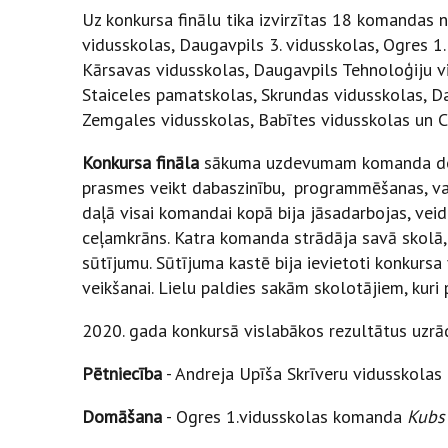
Uz konkursa finālu tika izvirzītas 18 komandas 
vidusskolas, Daugavpils 3. vidusskolas, Ogres 1.
Kārsavas vidusskolas, Daugavpils Tehnoloģiju vi
Staiceles pamatskolas, Skrundas vidusskolas, D
Zemgales vidusskolas, Babītes vidusskolas un C
Konkursa fināla
sākuma uzdevumam
komanda de
prasmes veikt dabaszinību, programmēšanas, v
daļā visai komandai kopā bija jāsadarbojas, veid
ceļamkrāns. Katra komanda strādāja savā skolā,
sūtījumu. Sūtījuma kastē bija ievietoti konkurs
veikšanai. Lielu paldies sakām skolotājiem, kuri 
2020. gada konkursā vislabākos rezultātus uzrād
Pētniecība
- Andreja Upīša Skrīveru vidusskola
Domāšana
- Ogres 1.vidusskolas komanda
Kubs 