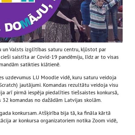
n Valsts izglītības saturu centru, kļūstot par
cieši saistīta ar Covid-19 pandēmiju, līdz ar to visas
komandām satikties klātienē.
stes uzdevumus LU Moodle vidē, kuru saturu veidoja
cratch) jautājumi. Komandas rezultātu veidoja visu
ja arī pirmā iespēja piedalīties tiešsaistes konkursā,
jās 32 komandas no dažādām Latvijas skolām.
 gada konkursam. Atšķirība bija tā, ka fināla kārtā
cija ar konkursa organizatoriem notika Zoom vidē,