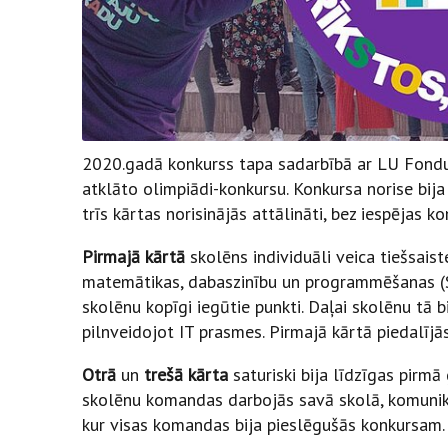
2020.gadā konkurss tapa sadarbībā ar LU Fondu u
atklāto olimpiādi-konkursu. Konkursa norise bija 
trīs kārtas norisinājās attālināti, bez iespējas 
Pirmajā kārtā
skolēns individuāli veica tiešsai
matemātikas, dabaszinību un programmēšanas (S
skolēnu kopīgi iegūtie punkti. Daļai skolēnu tā bi
pilnveidojot IT prasmes. Pirmajā kārtā piedalī
Otrā
un
trešā kārta
saturiski bija līdzīgas pirmā
skolēnu komandas darbojās savā skolā, komunikā
kur visas komandas bija pieslēgušās konkursam.