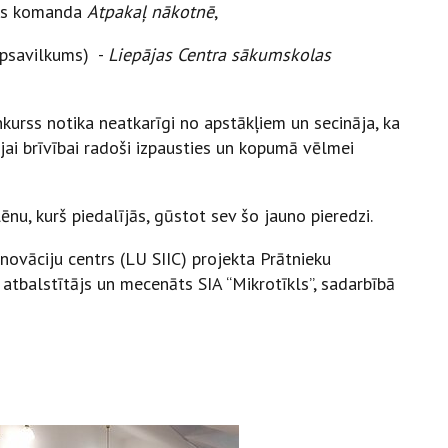
las komanda
Atpakaļ nākotnē
,
opsavilkums) -
Liepājas Centra sākumskolas
urss notika neatkarīgi no apstākļiem un secināja, ka
jai brīvībai radoši izpausties un kopumā vēlmei
u, kurš piedalījās, gūstot sev šo jauno pieredzi.
novāciju centrs (LU SIIC) projekta Prātnieku
 atbalstītājs un mecenāts SIA “Mikrotīkls”, sadarbībā