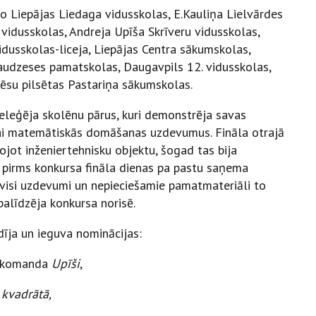
no Liepājas Liedaga vidusskolas, E.Kauliņa Lielvārdes
 vidusskolas, Andreja Upīša Skrīveru vidusskolas,
dusskolas-liceja, Liepājas Centra sākumskolas,
audzeses pamatskolas, Daugavpils 12. vidusskolas,
ēsu pilsētas Pastariņa sākumskolas.
leģēja skolēnu pārus, kuri demonstrēja savas
ai matemātiskās domāšanas uzdevumus. Fināla otrajā
ojot inženiertehnisku objektu, šogad tas bija
 pirms konkursa fināla dienas pa pastu saņema
a visi uzdevumi un nepieciešamie pamatmateriāli to
palīdzēja konkursa norisē.
īja un ieguva nominācijas:
s komanda
Upīši
,
kvadrātā,