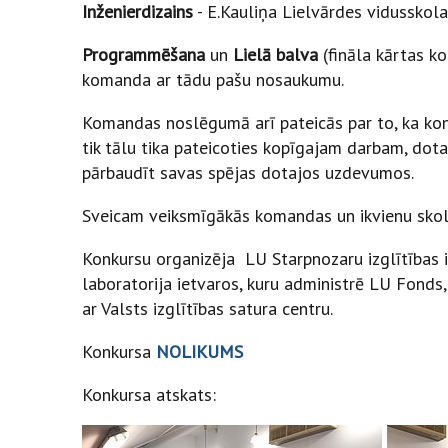
Inženierdizains
- E.Kauliņa Lielvārdes vidussko
Programmēšana
un
Lielā balva
(fināla kārtas k
komanda ar tādu pašu nosaukumu.
Komandas noslēgumā arī pateicās par to, ka konk
tik tālu tika pateicoties kopīgajam darbam, dota
pārbaudīt savas spējas dotajos uzdevumos.
Sveicam veiksmīgākās komandas un ikvienu skolēn
Konkursu organizēja LU Starpnozaru izglītības i
laboratorija ietvaros, kuru administrē LU Fonds,
ar Valsts izglītības satura centru.
Konkursa
NOLIKUMS
Konkursa atskats: