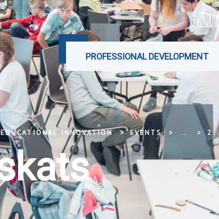
PROFESSIONAL DEVELOPMENT
 EDUCATIONAL INNOVATION
EVENTS
...
2020.G. ATSKATS
skats