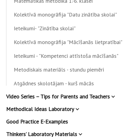
Matemātikas metodika 1.-6. klasei
Kolektīvā monogrāfija "Datu zinātība skolai"
Ieteikumi- "Zinātība skolai"
Kolektīvā monogrāfija "Mācīšanās lietpratībai"
Ieteikumi - "Kompetenci attīstoša mācīšanās"
Metodiskais materiāls - stundu piemēri
Atgādnes skolotājam - kurš mācās
Video Series – Tips for Parents and Teachers
Methodical Ideas Laboratory
Good Practice E-Examples
Thinkers’ Laboratory Materials