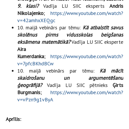
9. klasi?
Vadīja LU SIIC eksperts
Andris
Nikolajenko
;
https://www.youtube.com/watch?
v=42amhxXEQgc
10. maijā vebinārs par tēmu:
Kā atbalstīt savus
skolēnus pirms vidusskolas beigšanas
eksāmena matemātikā?
Vadīja LU SIIC eksperte
Aira
Kumerdanka
;
https://www.youtube.com/watch?
v=7pfcBKhdBCw
10. maijā vebinārs par tēmu:
Kā mācīt
skaidrošanu un argumentēšanu
ģeogrāfijā?
Vadīja LU SIIC pētnieks
Ģirts
Burgmanis
;
https://www.youtube.com/watch?
v=vPzn9g1vByA
Aprīlis: