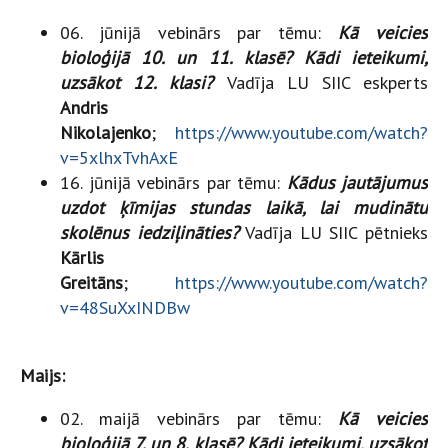
06. jūnijā vebinārs par tēmu:
Kā veicies
bioloģijā 10. un 11. klasē? Kādi ieteikumi,
uzsākot 12. klasi?
Vadīja LU SIIC eskperts
Andris
Nikolajenko
;
https://www.youtube.com/watch?
v=5xlhxTvhAxE
16. jūnijā vebinārs par tēmu:
Kādus jautājumus
uzdot ķīmijas stundas laikā, lai mudinātu
skolēnus iedziļināties?
Vadīja LU SIIC pētnieks
Kārlis
Greitāns
;
https://www.youtube.com/watch?
v=48SuXxINDBw
Maijs:
02. maijā vebinārs par tēmu:
Kā veicies
bioloģijā 7. un 8. klasē? Kādi ieteikumi, uzsākot