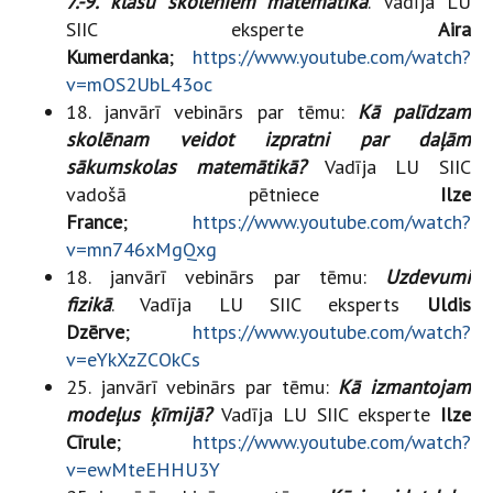
7.-9. klašu skolēniem matemātikā
.
Vadīja LU
SIIC eksperte
Aira
Kumerdanka
;
https://www.youtube.com/watch?
v=mOS2UbL43oc
18. janvārī vebinārs par tēmu:
Kā palīdzam
skolēnam veidot izpratni par daļām
sākumskolas matemātikā?
Vadīja LU SIIC
vadošā pētniece
Ilze
France
;
https://www.youtube.com/watch?
v=mn746xMgQxg
18. janvārī vebinārs par tēmu:
Uzdevumi
fizikā
. Vadīja LU SIIC eksperts
Uldis
Dzērve
;
https://www.youtube.com/watch?
v=eYkXzZCOkCs
25. janvārī vebinārs par tēmu:
Kā izmantojam
modeļus ķīmijā?
Vadīja LU SIIC eksperte
Ilze
Cīrule
;
https://www.youtube.com/watch?
v=ewMteEHHU3Y