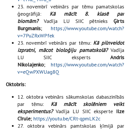
23. novembrī vebinārs par tēmu pamatskolas
ģeogrāfijā:
Kā mācīt 8. klasē par
biomām?
Vadīja LU SIIC pētnieks
Ģirts
Burgmanis
;
https://www.youtube.com/watch?
v=7PuZRxWPfek
23. novembrī vebinārs par tēmu:
Kā pilnveidot
izpratni, mācot bioloģiju pamatskolā?
Vadīja
LU SIIC eksperts
Andris
Nikolajenko
;
https://www.youtube.com/watch?
v=eQwPXWUag8Q
Oktobris:
12. oktobra vebinārs sākumskolas dabaszinībās
par tēmu:
Kā mācīt skolēniem veikt
eksperimentus?
Vadīja LU SIIC eksperte
Ilze
Cīrule
;
https://youtu.be/CRt-qpmLK2c
27. oktobra vebinārs pamtskolas ķīmijā par