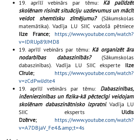
19. aprīlī vebinārs par tēmu:
Kā palīdzēt
skolēnam risināt situāciju uzdevumus un mācīt
veidot shemtisku zīmējumu?
(Sākumskolas
matemātika). Vadīja LU SIIC vadošā pētniece
Ilze France
;
https://www.youtube.com/watch?
v=IDRUp89JMD8
19. aprīlī vebinārs par tēmu:
Kā organizēt āra
nodarbības dabaszinībās?
(Sākumskolas
dabaszinības). Vadīja LU SIIC eksperte
Ilze
Cīrule
;
https://www.youtube.com/watch?
v=zCdPwiJdte4
19. aprīlī vebinārs par tēmu:
Dabaszinības,
inženierzinības un fizika-kā pēctecīgi veidojam
skolēnam dabaszinātnisko izpratni
. Vadīja LU
SIIC eksperts
Uldis
Dzērve
;
https://www.youtube.com/watch?
v=A7DBjaV_Fe4&amp;t=4s