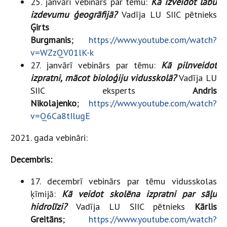
25. janvārī vebinārs par tēmu:
Kā izveidot labu
izdevumu ģeogrāfijā?
Vadīja LU SIIC pētnieks
Ģirts
Burgmanis
;
https://www.youtube.com/watch?
v=WZzQV01lK-k
27. janvārī vebinārs par tēmu:
Kā pilnveidot
izpratni, mācot bioloģiju vidusskolā?
Vadīja LU
SIIC eksperts
Andris
Nikolajenko
;
https://www.youtube.com/watch?
v=Q6Ca8tIlugE
2021. gada vebināri:
Decembris:
17. decembrī vebinārs par tēmu vidusskolas
ķīmijā:
Kā veidot skolēna izpratni par sāļu
hidrolīzi?
Vadīja LU SIIC pētnieks
Kārlis
Greitāns
;
https://www.youtube.com/watch?