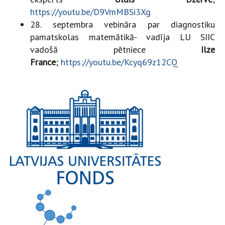
https://youtu.be/D9VmMBSi3Xg
28. septembra vebināra par diagnostiku
pamatskolas matemātikā- vadīja LU SIIC
vadošā pētniece
Ilze
France
;
https://youtu.be/Kcyq69z12CQ