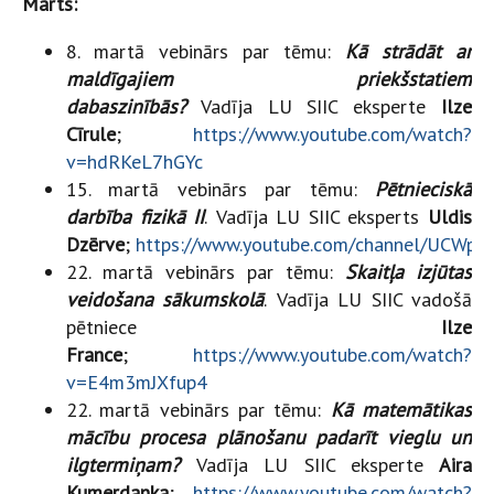
Marts:
8. martā vebinārs par tēmu:
Kā strādāt ar
maldīgajiem priekšstatiem
dabaszinībās?
Vadīja LU SIIC eksperte
Ilze
Cīrule
;
https://www.youtube.com/watch?
v=hdRKeL7hGYc
15. martā vebinārs par tēmu:
Pētnieciskā
darbība fizikā II
.
Vadīja LU SIIC eksperts
Uldis
Dzērve
;
https://www.youtube.com/channel/UCWp
22. martā vebinārs par tēmu:
Skaitļa izjūtas
veidošana sākumskolā
.
Vadīja LU SIIC vadošā
pētniece
Ilze
France
;
https://www.youtube.com/watch?
v=E4m3mJXfup4
22. martā vebinārs par tēmu:
Kā matemātikas
mācību procesa plānošanu padarīt vieglu un
ilgtermiņam?
Vadīja LU SIIC eksperte
Aira
Kumerdanka
;
https://www.youtube.com/watch?