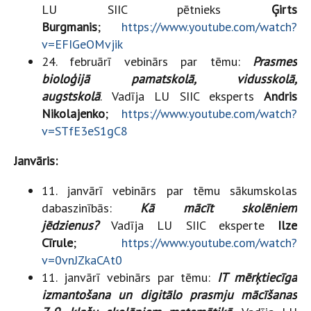
LU SIIC pētnieks
Ģirts
Burgmanis
;
https://www.youtube.com/watch?
v=EFIGeOMvjik
24. februārī vebinārs par tēmu:
Prasmes
bioloģijā pamatskolā, vidusskolā,
augstskolā
.
Vadīja LU SIIC eksperts
Andris
Nikolajenko
;
https://www.youtube.com/watch?
v=STfE3eS1gC8
Janvāris:
11. janvārī vebinārs par tēmu sākumskolas
dabaszinībās:
Kā mācīt skolēniem
jēdzienus?
Vadīja LU SIIC eksperte
Ilze
Cīrule
;
https://www.youtube.com/watch?
v=0vnJZkaCAt0
11. janvārī vebinārs par tēmu:
IT mērķtiecīga
izmantošana un digitālo prasmju mācīšanas