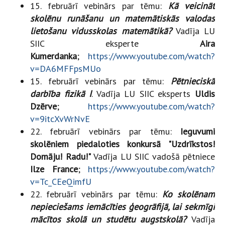
15. februārī vebinārs par tēmu:
Kā veicināt
skolēnu runāšanu un matemātiskās valodas
lietošanu vidusskolas matemātikā?
Vadīja LU
SIIC eksperte
Aira
Kumerdanka
;
https://www.youtube.com/watch?
v=DA6MFFpsMUo
15. februārī vebinārs par tēmu:
Pētnieciskā
darbība fizikā I
. Vadīja LU SIIC eksperts
Uldis
Dzērve
;
https://www.youtube.com/watch?
v=9itcXvWrNvE
22. februārī vebinārs par tēmu:
Ieguvumi
skolēniem piedaloties konkursā "Uzdrīkstos!
Domāju! Radu!"
Vadīja LU SIIC vadošā pētniece
Ilze France
;
https://www.youtube.com/watch?
v=Tc_CEeQimfU
22. februārī vebinārs par tēmu:
Ko skolēnam
nepieciešams iemācīties ģeogrāfijā, lai sekmīgi
mācītos skolā un studētu augstskolā?
Vadīja