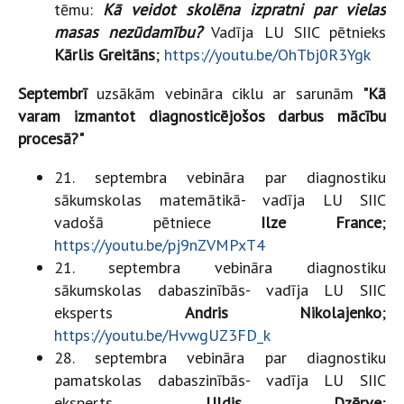
tēmu:
Kā veidot skolēna izpratni par vielas
masas nezūdamību?
Vadīja LU SIIC pētnieks
Kārlis Greitāns
;
https://youtu.be/OhTbj0R3Ygk
Septembrī
uzsākām vebināra ciklu ar sarunām
"Kā
varam izmantot diagnosticējošos darbus mācību
procesā?"
21. septembra vebināra par diagnostiku
sākumskolas matemātikā- vadīja LU SIIC
vadošā pētniece
Ilze France
;
https://youtu.be/pj9nZVMPxT4
21. septembra vebināra diagnostiku
sākumskolas dabaszinībās- vadīja LU SIIC
eksperts
Andris Nikolajenko
;
https://youtu.be/HvwgUZ3FD_k
28. septembra vebināra par diagnostiku
pamatskolas dabaszinībās- vadīja LU SIIC
eksperts
Uldis Dzērve
;