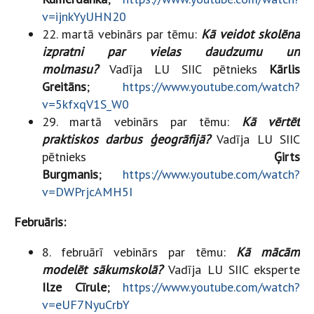
v=ijnkYyUHN20
22. martā vebinārs par tēmu:
Kā veidot skolēna
izpratni par vielas daudzumu un
molmasu?
Vadīja LU SIIC pētnieks
Kārlis
Greitāns
;
https://www.youtube.com/watch?
v=5kfxqV1S_W0
29. martā vebinārs par tēmu:
Kā vērtēt
praktiskos darbus ģeogrāfijā?
Vadīja LU SIIC
pētnieks
Ģirts
Burgmanis
;
https://www.youtube.com/watch?
v=DWPrjcAMH5I
Februāris:
8. februārī vebinārs par tēmu:
Kā mācām
modelēt sākumskolā?
Vadīja LU SIIC eksperte
Ilze Cīrule
;
https://www.youtube.com/watch?
v=eUF7NyuCrbY