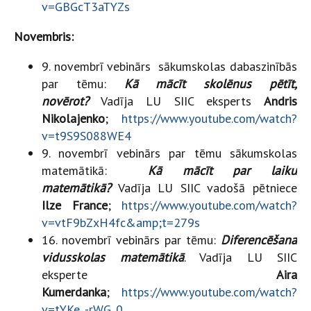
v=GBGcT3aTYZs
Novembris:
9. novembrī vebinārs sākumskolas dabaszinībās
par tēmu:
Kā mācīt skolēnus pētīt,
novērot?
Vadīja LU SIIC eksperts
Andris
Nikolajenko
;
https://www.youtube.com/watch?
v=t9S9S088WE4
9. novembrī vebinārs par tēmu sākumskolas
matemātikā:
Kā mācīt par laiku
matemātikā?
Vadīja LU SIIC vadošā pētniece
Ilze France
;
https://www.youtube.com/watch?
v=vtF9bZxH4fc&amp;t=279s
16. novembrī vebinārs par tēmu:
Diferencēšana
vidusskolas matemātikā
. Vadīja LU SIIC
eksperte
Aira
Kumerdanka
;
https://www.youtube.com/watch?
v=tYKe_-rWG_0