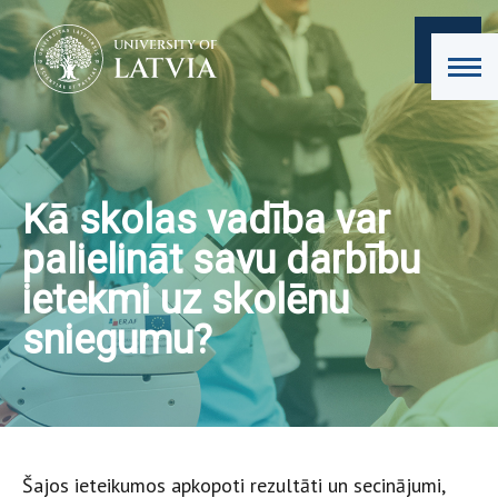
Kā skolas vadība var
palielināt savu darbību
ietekmi uz skolēnu
sniegumu?
Šajos ieteikumos apkopoti rezultāti un secinājumi,