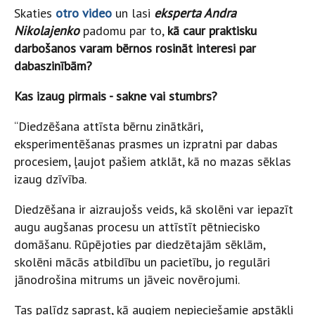
Skaties
otro video
un lasi
eksperta Andra
Nikolajenko
padomu par to,
kā caur praktisku
darbošanos varam bērnos rosināt interesi par
dabaszinībām?
Kas izaug pirmais - sakne vai stumbrs?
“Diedzēšana attīsta bērnu zinātkāri,
eksperimentēšanas prasmes un izpratni par dabas
procesiem, ļaujot pašiem atklāt, kā no mazas sēklas
izaug dzīvība.
Diedzēšana ir aizraujošs veids, kā skolēni var iepazīt
augu augšanas procesu un attīstīt pētniecisko
domāšanu. Rūpējoties par diedzētajām sēklām,
skolēni mācās atbildību un pacietību, jo regulāri
jānodrošina mitrums un jāveic novērojumi.
Tas palīdz saprast, kā augiem nepieciešamie apstākļi