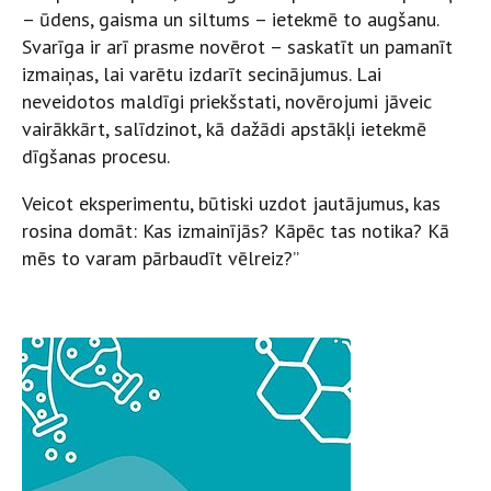
– ūdens, gaisma un siltums – ietekmē to augšanu.
Svarīga ir arī prasme novērot – saskatīt un pamanīt
izmaiņas, lai varētu izdarīt secinājumus. Lai
neveidotos maldīgi priekšstati, novērojumi jāveic
vairākkārt, salīdzinot, kā dažādi apstākļi ietekmē
dīgšanas procesu.
Veicot eksperimentu, būtiski uzdot jautājumus, kas
rosina domāt: Kas izmainījās? Kāpēc tas notika? Kā
mēs to varam pārbaudīt vēlreiz?”