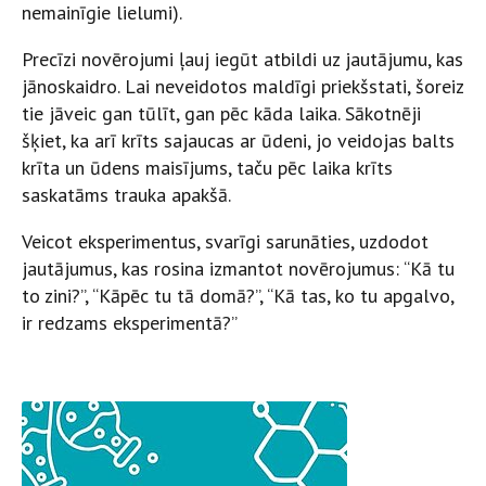
nemainīgie lielumi).
Precīzi novērojumi ļauj iegūt atbildi uz jautājumu, kas
jānoskaidro. Lai neveidotos maldīgi priekšstati, šoreiz
tie jāveic gan tūlīt, gan pēc kāda laika. Sākotnēji
šķiet, ka arī krīts sajaucas ar ūdeni, jo veidojas balts
krīta un ūdens maisījums, taču pēc laika krīts
saskatāms trauka apakšā.
Veicot eksperimentus, svarīgi sarunāties, uzdodot
jautājumus, kas rosina izmantot novērojumus: “Kā tu
to zini?”, “Kāpēc tu tā domā?”, “Kā tas, ko tu apgalvo,
ir redzams eksperimentā?”