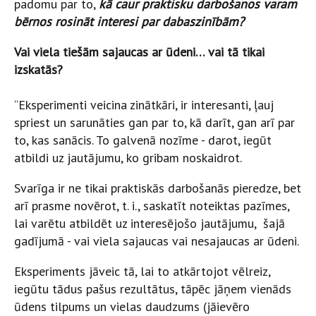
padomu par to,
kā caur praktisku darbošanos varam
bērnos rosināt interesi par dabaszinībām?
Vai viela tiešām sajaucas ar ūdeni… vai tā tikai
izskatās?
“Eksperimenti veicina zinātkāri, ir interesanti, ļauj
spriest un sarunāties gan par to, kā darīt, gan arī par
to, kas sanācis. To galvenā nozīme - darot, iegūt
atbildi uz jautājumu, ko gribam noskaidrot.
Svarīga ir ne tikai praktiskās darbošanās pieredze, bet
arī prasme novērot, t. i., saskatīt noteiktas pazīmes,
lai varētu atbildēt uz interesējošo jautājumu, šajā
gadījumā - vai viela sajaucas vai nesajaucas ar ūdeni.
Eksperiments jāveic tā, lai to atkārtojot vēlreiz,
iegūtu tādus pašus rezultātus, tāpēc jāņem vienāds
ūdens tilpums un vielas daudzums (jāievēro