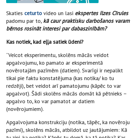
Skaties
ceturto
video un lasi
ekspertes Ilzes Cīrules
padomu par to,
kā caur praktisku darbošanos varam
bērnos rosināt interesi par dabaszinībām?
Kas notiek, kad eļļa satiek ūdeni?
“Veicot eksperimentu, skolēns mācās veidot
apgalvojumu, ko pamato ar eksperimentā
novērotajām pazīmēm (datiem). Svarīgi ir nepalikt
tikai pie faktu konstatējuma (kas notika/ ko tu
redzēji), bet veidot arī pamatojumu (kāpēc to var
apgalvot). Šādi skolēns mācās domāt kā pētnieks –
apgalvo to, ko var pamatot ar datiem
(novērojumiem).
Apgalvojuma konstrukciju (notika, tāpēc, ka novēroju
pazīmi), skolēns mācās, atbildot uz jautājumiem: Kā
tu zini, ka notika? Kāpēc tu domā, ka tā notika? Kas