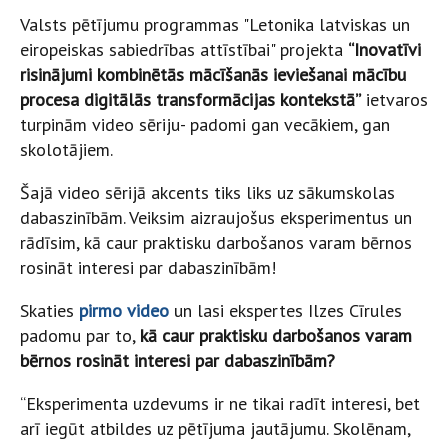
Valsts pētījumu programmas "Letonika latviskas un
eiropeiskas sabiedrības attīstībai" projekta
“Inovatīvi
risinājumi kombinētās mācīšanās ieviešanai mācību
procesa digitālās transformācijas kontekstā”
ietvaros
turpinām video sēriju- padomi gan vecākiem, gan
skolotājiem.
Šajā video sērijā akcents tiks liks uz sākumskolas
dabaszinībām. Veiksim aizraujošus eksperimentus un
rādīsim, kā caur praktisku darbošanos varam bērnos
rosināt interesi par dabaszinībām!
Skaties
pirmo video
un lasi ekspertes Ilzes Cīrules
padomu par to,
kā caur praktisku darbošanos varam
bērnos rosināt interesi par dabaszinībām?
“Eksperimenta uzdevums ir ne tikai radīt interesi, bet
arī iegūt atbildes uz pētījuma jautājumu. Skolēnam,