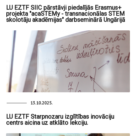
LU EZTF SIIC pārstāvji piedalījās Erasmus+
projekta "acaSTEMy - transnacionālas STEM
skolotāju akadēmijas" darbseminārā Ungārijā
13.10.2025.
LU EZTF Starpnozaru izglītības inovāciju
centrs aicina uz atklāto lekciju.