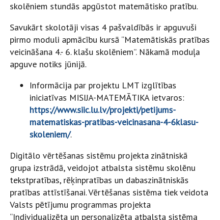
skolēniem stundās apgūstot matemātisko pratību.
Savukārt skolotāji visas 4 pašvaldībās ir apguvuši
pirmo moduli apmācību kursā “Matemātiskās pratības
veicināšana 4.- 6. klašu skolēniem”. Nākamā moduļa
apguve notiks jūnijā.
Informācija par projektu LMT izglītības
iniciatīvas MISIJA-MATEMĀTIKA ietvaros:
https://www.siic.lu.lv/projekti/petijums-
matematiskas-pratibas-veicinasana-4-6klasu-
skoleniem/
.
Digitālo vērtēšanas sistēmu projekta zinātniskā
grupa izstrādā, veidojot atbalsta sistēmu skolēnu
tekstpratības, rēķinpratības un dabaszinātniskās
pratības attīstīšanai. Vērtēšanas sistēma tiek veidota
Valsts pētījumu programmas projekta
“Individualizēta un personalizēta atbalsta sistēma