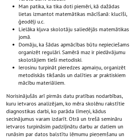
Man patika, ka tika doti piemēri, kā dažādas
lietas izmantot matemātikas mācīšanā: klucīši,
ģeodēļi u.c.
Lielāka kļuva skolotāju saliedējās matemātikas
jomā.
Domāju, ka šādas apmācības būtu nepieciešams
organizēt regulāri. Samērā maz ir piedāvājumu
skolotājiem tieši metodiski.
Ierosinu turpināt pieredzes apmaiņu, organizēt
metodiskās tikšanās un dalīties ar praktiskiem
mācību materiāliem.
Norisinājušās arī pirmās datu pratības nodarbības,
kuru ietvaros analizējam, ko mēra skolēnu rakstītie
diagnostikas darbi, ko parāda līmeņi, kādus
secinājumus varam izdarīt. Otrā un trešā semināru
ietvaros turpināsim padziļinātu darbu ar datiem un
runāsim par datos balstītu lēmumu pieņemšanu un