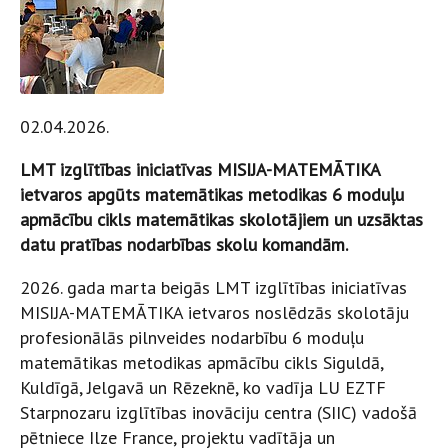
02.04.2026.
LMT izglītības iniciatīvas MISIJA-MATEMĀTIKA
ietvaros apgūts matemātikas metodikas 6 moduļu
apmācību cikls matemātikas skolotājiem un uzsāktas
datu pratības nodarbības skolu komandām.
2026. gada marta beigās LMT izglītības iniciatīvas
MISIJA-MATEMĀTIKA ietvaros noslēdzās skolotāju
profesionālās pilnveides nodarbību 6 moduļu
matemātikas metodikas apmācību cikls Siguldā,
Kuldīgā, Jelgavā un Rēzeknē, ko vadīja LU EZTF
Starpnozaru izglītības inovāciju centra (SIIC) vadošā
pētniece Ilze France, projektu vadītāja un