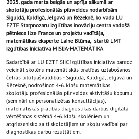
2025. gada marta beigās un aprīļa sākumā ar
skolotāju profesionālās pilnveides nodarbībām
Siguldā, Kuldīgā, Jelgavā un Rēzeknē, ko vada LU
EZTF Starpnozaru izglītības inovāciju centra vadošā
pētniece Ilze France un projektu vadītāja,
matemātikas eksperte Laine Blūma, startē LMT
izglītības iniciatīva MISIJA-MATEMĀTIKA.
Sadarbībā ar LU EZTF SIIC izglītības iniciatīva paredz
veicināt skolēnu matemātiskās pratības uzlabošanos
četrās pilotpašvaldībās - Siguldā, Kuldīgā, Jelgavā un
Rēzeknē, nodrošinot 4.-6. klašu matemātikas
skolotāju profesionālās pilnveides aktivitāšu kopumu
(semināri un personalizētas konsultācijas),
matemātiskās pratības diagnostikas darbus digitālā
vērtēšanas sistēmā 4.-6. klašu skolēniem un
atgriezenisko saiti skolotājiem un skolu vadībai par
diagnostikas darbu rezultātiem.