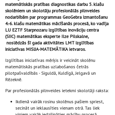
matemātiskās pratības diagnostikas darbu 5. klašu
skolēniem un skolotāju profesionālās pilnveides
nodarbībām par programmas GeoGebra izmantošanu
4.-6. klašu matemātikas mācīšanās procesā, ko vadīja
LU EZTF Starpnozaru izglītības inovāciju centra
(SIIC) matemātikas eksperte Ilze Pilskalne,
noslēdzās šī gada aktivitātes LMT izglītības
iniciatīvas MISIJA-MATEMĀTIKA ietvaros.
Izglītības iniciatīvas mērķis ir veicināt skolēnu
matemātiskās pratības uzlabošanos četrās
pilotpašvaldībās - Siguldā, Kuldīgā, Jelgavā un
Rēzeknē.
Par profesionālās pilnveides ietekmi skolotāji raksta:
Ikdienā vairāk rosinu skolēnus pašiem spriest,
secināt un ieklausīties vienam otrā. Tas liek
viņiem vairāk iedziļināties mācību procesā.