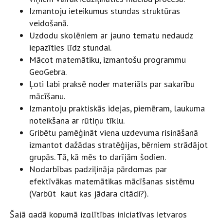
Izmantoju ieteikumus stundas struktūras
veidošanā.
Uzdodu skolēniem ar jauno tematu nedaudz
iepazīties līdz stundai.
Mācot matemātiku, izmantošu programmu
GeoGebra.
Ļoti labi praksē noder materiāls par sakarību
mācīšanu.
Izmantoju praktiskās idejas, piemēram, laukuma
noteikšana ar rūtiņu tīklu.
Gribētu pamēģināt viena uzdevuma risināšanā
izmantot dažādas stratēģijas, bērniem strādājot
grupās. Tā, kā mēs to darījām šodien.
Nodarbības padziļināja pārdomas par
efektīvākas matemātikas mācīšanas sistēmu
(Varbūt kaut kas jādara citādi?).
Šajā gadā kopumā izglītības iniciatīvas ietvaros