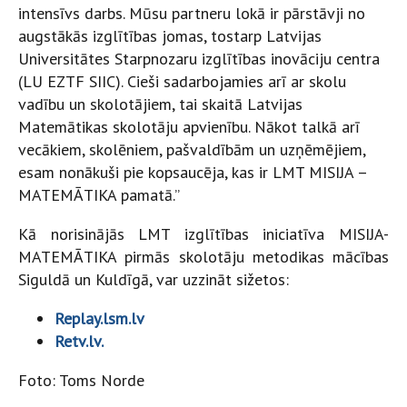
intensīvs darbs. Mūsu partneru lokā ir pārstāvji no
augstākās izglītības jomas, tostarp Latvijas
Universitātes Starpnozaru izglītības inovāciju centra
(LU EZTF SIIC). Cieši sadarbojamies arī ar skolu
vadību un skolotājiem, tai skaitā Latvijas
Matemātikas skolotāju apvienību. Nākot talkā arī
vecākiem, skolēniem, pašvaldībām un uzņēmējiem,
esam nonākuši pie kopsaucēja, kas ir LMT MISIJA –
MATEMĀTIKA pamatā.”
Kā norisinājās LMT izglītības iniciatīva MISIJA-
MATEMĀTIKA pirmās skolotāju metodikas mācības
Siguldā un Kuldīgā, var uzzināt sižetos:
Replay.lsm.lv
Retv.lv.
Foto: Toms Norde