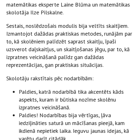
matemātikas eksperte Laine Blūma un matemātikas
skolotāja Ilze Pilskalne.
Sestais, noslēdzošais modulis bija veltīts skaitļiem.
Izmantojot dažādas praktiskas metodes, runājām par
to, kā skolēniem palīdzēt saprast skaitļu, īpaši
uzsverot daļskaitļus, un skaitļošanas jēgu, par to, kā
izpratnes veicināšanā palīdz gan dažādas
reprezentācijas, gan praktiskas situācijas.
Skolotāju rakstītais pēc nodarbībām:
Paldies, katrā nodarbībā tika akcentēts kāds
aspekts, kuram ir būtiska nozīme skolēnu
izpratnes veicināšanā.
Paldies! Nodarbības bija vērtīgas, ļāva
iedziļināties saturā un mācīšanas pieejā, kam
ikdienā nepietiek laika. Ieguvu jaunas idejas, kā
varētu darīt citādāk.