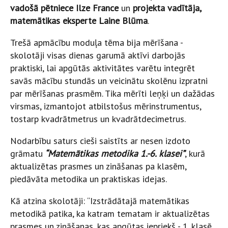
vadošā pētniece Ilze France
un
projekta vadītāja,
matemātikas eksperte Laine Blūma
.
Trešā apmācību moduļa tēma bija mērīšana -
skolotāji visas dienas garumā aktīvi darbojās
praktiski, lai apgūtās aktivitātes varētu integrēt
savās mācību stundās un veicinātu skolēnu izpratni
par mērīšanas prasmēm. Tika mērīti leņķi un dažādas
virsmas, izmantojot atbilstošus mērinstrumentus,
tostarp kvadrātmetrus un kvadrātdecimetrus.
Nodarbību saturs cieši saistīts ar nesen izdoto
grāmatu
“Matemātikas metodika 1.-6. klasei”
, kurā
aktualizētas prasmes un zināšanas pa klasēm,
piedāvāta metodika un praktiskas idejas.
Kā atzina skolotāji: “Izstrādātajā matemātikas
metodikā patika, ka katram tematam ir aktualizētas
prasmes un zināšanas, kas apgūtas iepriekš - 1. klasē,