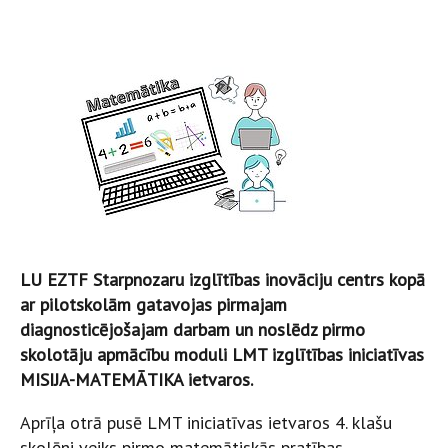
LU EZTF Starpnozaru izglītības inovāciju centrs kopā
ar pilotskolām gatavojas pirmajam
diagnosticējošajam darbam un noslēdz pirmo
skolotāju apmācību moduli LMT izglītības iniciatīvas
MISIJA-MATEMĀTIKA ietvaros.
Aprīļa otrā pusē LMT iniciatīvas ietvaros 4. klašu
skolēni veiks pirmo matemātiskās pratības