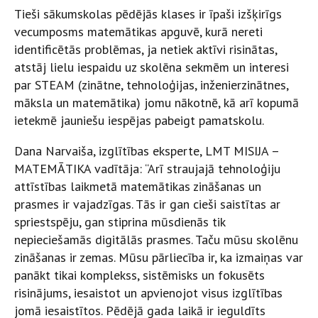
Tieši sākumskolas pēdējās klases ir īpaši izšķirīgs
vecumposms matemātikas apguvē, kurā nereti
identificētās problēmas, ja netiek aktīvi risinātas,
atstāj lielu iespaidu uz skolēna sekmēm un interesi
par STEAM (zinātne, tehnoloģijas, inženierzinātnes,
māksla un matemātika) jomu nākotnē, kā arī kopumā
ietekmē jauniešu iespējas pabeigt pamatskolu.
Dana Narvaiša, izglītības eksperte, LMT MISIJA –
MATEMĀTIKA vadītāja: “Arī straujajā tehnoloģiju
attīstības laikmetā matemātikas zināšanas un
prasmes ir vajadzīgas. Tās ir gan cieši saistītas ar
spriestspēju, gan stiprina mūsdienās tik
nepieciešamās digitālās prasmes. Taču mūsu skolēnu
zināšanas ir zemas. Mūsu pārliecība ir, ka izmaiņas var
panākt tikai komplekss, sistēmisks un fokusēts
risinājums, iesaistot un apvienojot visus izglītības
jomā iesaistītos. Pēdējā gada laikā ir ieguldīts