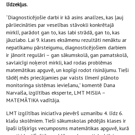
līdzekļus.
“Diagnosticējošie darbi ir kā asins analīzes, kas ļauj
pārliecināties par veselības stāvokli konkrētajā
mirklī, parādot gan to, kas labi strādā, gan to, kas
jāuzlabo. Lai 9. klases eksāmenu rezultāti nenāktu ar
nepatīkamu pārsteigumu, diagnosticējošiem darbiem
ir jānorit regulāri – gan sākumskolā, gan pamatskolā,
savlaicīgi noķerot mirkli, kad rodas problēmas
matemātikas apguvē, un kopīgi rodot risinājumu. Tieši
tādēļ mēs priecājamies par valsts līmenī plānoto
monitoringa sistēmas ieviešanu,” komentē Dana
Narvaiša, izglītības eksperte, LMT MISIJA –
MATEMĀTIKA vadītāja.
LMT izglītības iniciatīva pievērš uzmanību 4. līdz 6.
klašu skolēniem. Tieši sākumskolas pēdējās klases ir
īpaši izšķirīgs vecumposms matemātikas apguvē, kurā