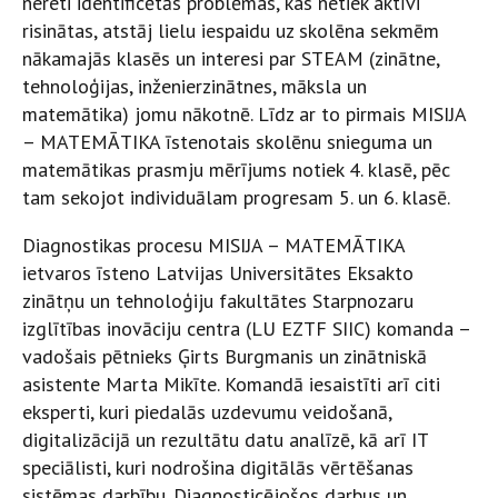
nereti identificētās problēmas, kas netiek aktīvi
risinātas, atstāj lielu iespaidu uz skolēna sekmēm
nākamajās klasēs un interesi par STEAM (zinātne,
tehnoloģijas, inženierzinātnes, māksla un
matemātika) jomu nākotnē. Līdz ar to pirmais MISIJA
– MATEMĀTIKA īstenotais skolēnu snieguma un
matemātikas prasmju mērījums notiek 4. klasē, pēc
tam sekojot individuālam progresam 5. un 6. klasē.
Diagnostikas procesu MISIJA – MATEMĀTIKA
ietvaros īsteno Latvijas Universitātes Eksakto
zinātņu un tehnoloģiju fakultātes Starpnozaru
izglītības inovāciju centra (LU EZTF SIIC) komanda –
vadošais pētnieks Ģirts Burgmanis un zinātniskā
asistente Marta Mikīte. Komandā iesaistīti arī citi
eksperti, kuri piedalās uzdevumu veidošanā,
digitalizācijā un rezultātu datu analīzē, kā arī IT
speciālisti, kuri nodrošina digitālās vērtēšanas
sistēmas darbību. Diagnosticējošos darbus un