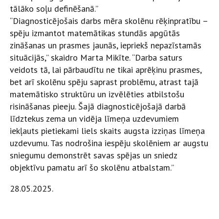
tālāko soļu definēšanā.”
“Diagnosticējošais darbs mēra skolēnu rēķinpratību –
spēju izmantot matemātikas stundās apgūtās
zināšanas un prasmes jaunās, iepriekš nepazīstamās
situācijās,” skaidro Marta Mikīte. “Darba saturs
veidots tā, lai pārbaudītu ne tikai aprēķinu prasmes,
bet arī skolēnu spēju saprast problēmu, atrast tajā
matemātisko struktūru un izvēlēties atbilstošu
risināšanas pieeju. Šajā diagnosticējošajā darbā
līdztekus zema un vidēja līmeņa uzdevumiem
iekļauts pietiekami liels skaits augsta izziņas līmeņa
uzdevumu. Tas nodrošina iespēju skolēniem ar augstu
sniegumu demonstrēt savas spējas un sniedz
objektīvu pamatu arī šo skolēnu atbalstam.”
28.05.2025.