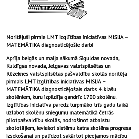
Noritējuši pirmie LMT izglītības iniciatīvas MISIJA –
MATEMĀTIKA diagnosticējošie darbi
Aprīļa beigās un maija sākumā Siguldas novada,
Kuldīgas novada, Jelgavas valstspilsētas un
Rēzeknes valstspilsētas pašvaldību skolās noritēja
pirmais LMT izglītības iniciatīvas MISIJA –
MATEMĀTIKA diagnosticējošais darbs 4. klašu
skolēniem, kuru izpildīja gandrīz 1700 skolēnu.
Izglītības iniciatīva paredz turpmāko trīs gadu laikā
uzlabot skolēnu sniegumu matemātikā četrās
pilotpašvaldību skolās, nodrošinot atbalstu
skolotājiem, ieviešot sistēmu katra skolēna progresa
izsekošanai un palīdzot sakārtot pieejamos mācību