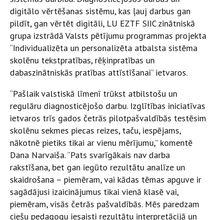
digitālo vērtēšanas sistēmu, kas ļauj darbus gan
pildīt, gan vērtēt digitāli, LU EZTF SIIC zinātniskā
grupa izstrādā Valsts pētījumu programmas projekta
“Individualizēta un personalizēta atbalsta sistēma
skolēnu tekstpratības, rēķinpratības un
dabaszinātniskās pratības attīstīšanai” ietvaros.
“Pašlaik valstiskā līmenī trūkst atbilstošu un
regulāru diagnosticējošo darbu. Izglītības iniciatīvas
ietvaros trīs gados četrās pilotpašvaldībās testēsim
skolēnu sekmes piecas reizes, taču, iespējams,
nākotnē pietiks tikai ar vienu mērījumu,” komentē
Dana Narvaiša. “Pats svarīgākais nav darba
rakstīšana, bet gan iegūto rezultātu analīze un
skaidrošana – piemēram, vai kādas tēmas apguve ir
sagādājusi izaicinājumus tikai vienā klasē vai,
piemēram, visās četrās pašvaldībās. Mēs paredzam
ciešu pedagogu iesaisti rezultātu interpretācijā un