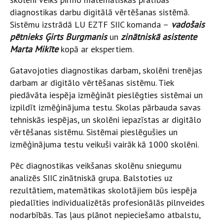
diagnostikas darbu digitālā vērtēšanas sistēmā.
Sistēmu izstrādā LU EZTF SIIC komanda –
vadošais
pētnieks Ģirts Burgmanis
un
zinātniskā asistente
Marta Mikīte
kopā ar ekspertiem.
Gatavojoties diagnostikas darbam, skolēni trenējas
darbam ar digitālo vērtēšanas sistēmu. Tiek
piedāvāta iespēja izmēģināt pieslēgties sistēmai un
izpildīt izmēģinājuma testu. Skolas pārbauda savas
tehniskās iespējas, un skolēni iepazīstas ar digitālo
vērtēšanas sistēmu. Sistēmai pieslēgušies un
izmēģinājuma testu veikuši vairāk kā 1000 skolēni.
Pēc diagnostikas veikšanas skolēnu sniegumu
analizēs SIIC zinātniskā grupa. Balstoties uz
rezultātiem, matemātikas skolotājiem būs iespēja
piedalīties individualizētās profesionālās pilnveides
nodarbībās. Tas ļaus plānot nepieciešamo atbalstu,