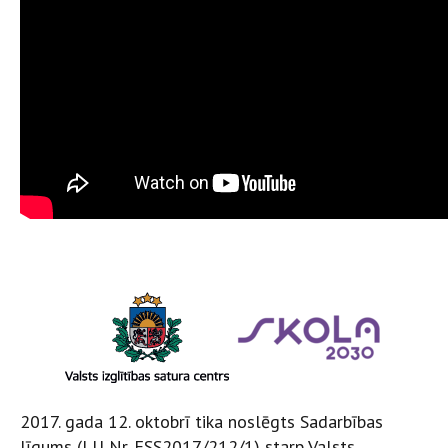
2017. gada 12. oktobrī tika noslēgts Sadarbības
līgums (LU Nr. ESS2017/212/1) starp Valsts