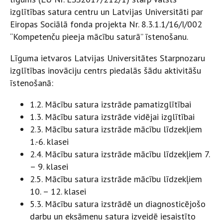
izglītības satura centru un Latvijas Universitāti par
Eiropas Sociālā fonda projekta Nr. 8.3.1.1/16/I/002
“Kompetenču pieeja mācību saturā” īstenošanu.
Līguma ietvaros Latvijas Universitātes Starpnozaru
izglītības inovāciju centrs piedalās šādu aktivitāšu
īstenošanā:
1.2. Mācību satura izstrāde pamatizglītībai
1.3. Mācību satura izstrāde vidējai izglītībai
2.3. Mācību satura izstrāde mācību līdzekļiem
1.-6. klasei
2.4. Mācību satura izstrāde mācību līdzekļiem 7.
– 9. klasei
2.5. Mācību satura izstrāde mācību līdzekļiem
10. – 12. klasei
5.3. Mācību satura izstrādē un diagnosticējošo
darbu un eksāmenu satura izveidē iesaistīto