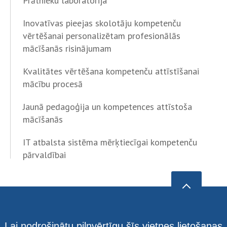
Prātnieku laboratorija
Inovatīvas pieejas skolotāju kompetenču
vērtēšanai personalizētam profesionālās
mācīšanās risinājumam
Kvalitātes vērtēšana kompetenču attīstīšanai
mācību procesā
Jaunā pedagoģija un kompetences attīstoša
mācīšanās
IT atbalsta sistēma mērķtiecīgai kompetenču
pārvaldībai
Lai nodrošinātu pilnvērtīgu šīs vietnes lietošanas