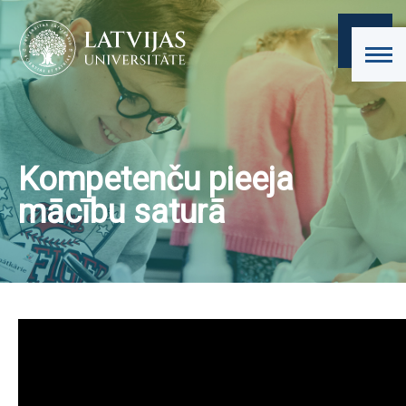
Kompetenču pieeja
mācību saturā