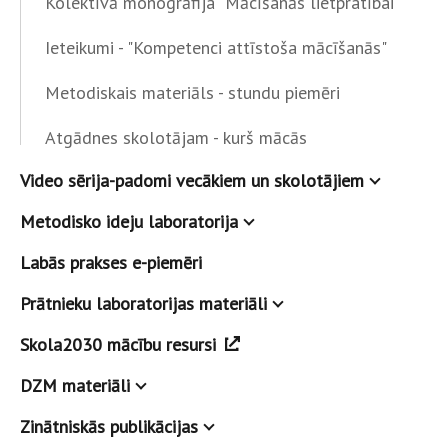
Kolektīvā monogrāfija "Mācīšanās lietpratībai"
Ieteikumi - "Kompetenci attīstoša mācīšanās"
Metodiskais materiāls - stundu piemēri
Atgādnes skolotājam - kurš mācās
Video sērija-padomi vecākiem un skolotājiem
Metodisko ideju laboratorija
Labās prakses e-piemēri
Prātnieku laboratorijas materiāli
Skola2030 mācību resursi
DZM materiāli
Zinātniskās publikācijas