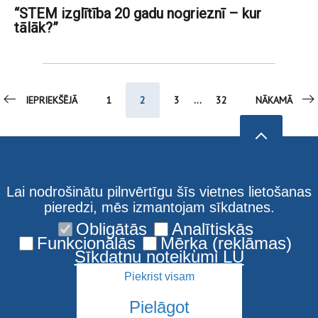
“STEM izglītība 20 gadu nogrieznī – kur
tālāk?”
IEPRIEKŠĒJĀ
1
2
3
...
32
NĀKAMĀ
Lai nodrošinātu pilnvērtīgu šīs vietnes lietošanas
pieredzi, mēs izmantojam sīkdatnes.
Obligātās
Analītiskās
Funkcionālās
Mērķa (reklāmas)
Sīkdatņu noteikumi LU
Piekrist visam
Pielāgot