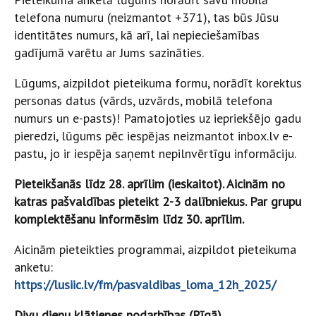
telefona numuru (neizmantot +371), tas būs Jūsu
identitātes numurs, kā arī, lai nepieciešamības
gadījumā varētu ar Jums sazināties.
Lūgums, aizpildot pieteikuma formu, norādīt korektus
personas datus (vārds, uzvārds, mobilā telefona
numurs un e-pasts)! Pamatojoties uz iepriekšējo gadu
pieredzi, lūgums pēc iespējas neizmantot inbox.lv e-
pastu, jo ir iespēja saņemt nepilnvērtīgu informāciju.
Pieteikšanās līdz 28. aprīlim (ieskaitot). Aicinām no
katras pašvaldības pieteikt 2-3 dalībniekus. Par grupu
komplektēšanu informēsim līdz 30. aprīlim.
Aicinām pieteikties programmai, aizpildot pieteikuma
anketu:
https://lusiic.lv/fm/pasvaldibas_loma_12h_2025/
Divu dienu klātienes nodarbības (Rīgā).