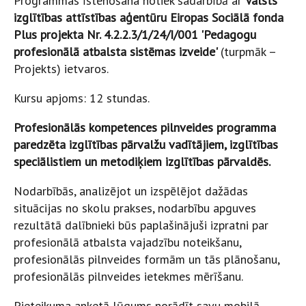
Programmas īstenošana notiek sadarbībā ar
Valsts
izglītības attīstības aģentūru Eiropas Sociālā fonda
Plus projekta Nr. 4.2.2.3/1/24/I/001 'Pedagogu
profesionālā atbalsta sistēmas izveide'
(turpmāk –
Projekts) ietvaros.
Kursu apjoms: 12 stundas.
Profesionālās kompetences pilnveides programma
paredzēta izglītības pārvalžu vadītājiem, izglītības
speciālistiem un metodiķiem izglītības pārvaldēs.
Nodarbībās, analizējot un izspēlējot dažādas
situācijas no skolu prakses, nodarbību apguves
rezultātā dalībnieki būs paplašinājuši izpratni par
profesionālā atbalsta vajadzību noteikšanu,
profesionālās pilnveides formām un tās plānošanu,
profesionālās pilnveides ietekmes mērīšanu.
Pieteikuma anketā lūgums norādīt savu mobilā