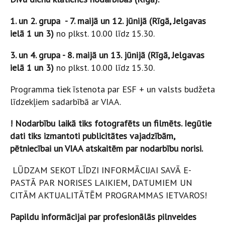
1. un 2. grupa - 7. maijā un 12. jūnijā
(Rīgā, Jelgavas
ielā 1 un 3)
no plkst. 10.00 līdz 15.30.
3. un 4. grupa - 8. maijā un 13. jūnijā (Rīgā, Jelgavas
ielā 1 un 3)
no plkst. 10.00 līdz 15.30.
Programma tiek īstenota par ESF + un valsts budžeta
līdzekļiem sadarbībā ar VIAA.
! Nodarbību laikā tiks fotografēts un filmēts. Iegūtie
dati tiks izmantoti publicitātes vajadzībām,
pētniecībai un VIAA atskaitēm par nodarbību norisi.
LŪDZAM SEKOT LĪDZI INFORMĀCIJAI SAVĀ E-
PASTĀ PAR NORISES LAIKIEM, DATUMIEM UN
CITĀM AKTUALITĀTĒM PROGRAMMAS IETVAROS!
Papildu informācijai par profesionālās pilnveides