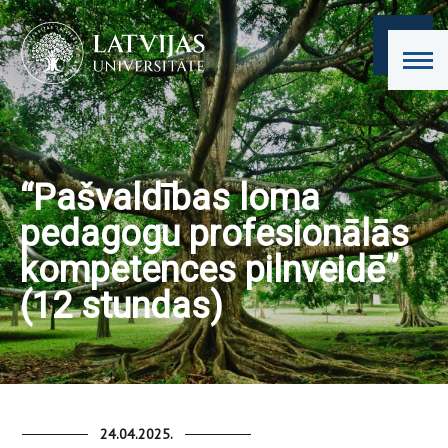
“Pašvaldības loma
pedagogu profesionālās
kompetences pilnveidē”
(12 stundas)
24.04.2025.