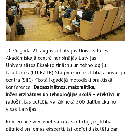
2025. gada 21. augustā Latvijas Universitātes
Akadēmiskajā centrā norisinājās Latvijas
Universitātes Eksakto zinātņu un tehnoloģiju
fakultātes (LU EZTF) Starpnozaru izglītības inovāciju
centra (SIIC) rīkotā ikgadējā metodiski praktiskā
konference
„Dabaszinātnes, matemātika,
inženierzinātnes un tehnoloģijas skolā – efektīvi un
radoši”
, kas pulcēja vairāk nekā 500 dalībnieku no
visas Latvijas.
Konferencē vienuviet satikās skolotāji, izglītības
pētnieki un jomas eksperti, lai kopīgi diskutētu par