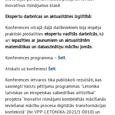
inovatīvus risinājumus klasē.
Ekspertu darbnīcas un aktualitātes izglītībā:
Konferences otrajā daļā dalībniekiem bija iespēja
praktiski piedalīties
ekspertu vadītās darbnīcās
, kā
arī
iepazīties ar jaunumiem un aktualitātēm
matemātikas un dabaszinātņu mācību jomās
.
Konferences programma –
šeit
.
Atskats uz konferenci
šeit
.
Konferences ietvaros tika publiskoti rezultāti, kas
sasniegti Valsts pētījumu programmas "Letonika
latviskas un eiropeiskas sabiedrības attīstībai"
projekta “Inovatīvi risinājumi kombinētās mācīšanās
ieviešanai mācību procesa digitālās transformācijas
kontekstā” (Nr. VPP-LETONIKA-2021/1-0010) un