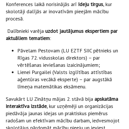
Konferences laikā norisinājās arī
Ideju tirgus
, kur
skolotāji dalījās ar inovatīvām pieejām mācību
procesā.
Dalībnieki varēja
uzdot jautājumus ekspertiem par
aktuāliem tematiem
:
Pāvelam Pestovam (LU EZTF SIIC pētnieks un
Rīgas 72. vidusskolas direktors) – par
vērtēšanas ieviešanas izaicinājumiem;
Lienei Purgailei (Valsts izglītības attīstības
aģentūras vecākā eksperte) – par augstākā
līmeņa matemātikas eksāmenu.
Savukārt LU Zinātņu mājas 2. stāvā bija
apskatāma
interaktīva izstāde
, kur uzņēmēji un organizācijas
piedāvāja jaunas idejas un praktiskus piemērus
radošam un efektīvam mācību darbam, iedvesmojot
skolotājus pārdomāt mācību pieeju un ieviest