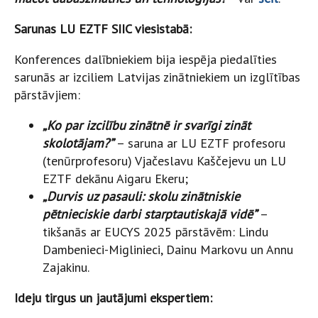
Sarunas LU EZTF SIIC viesistabā:
Konferences dalībniekiem bija iespēja piedalīties
sarunās ar izciliem Latvijas zinātniekiem un izglītības
pārstāvjiem:
„Ko par izcilību zinātnē ir svarīgi zināt
skolotājam?”
– saruna ar LU EZTF profesoru
(tenūrprofesoru) Vjačeslavu Kaščejevu un LU
EZTF dekānu Aigaru Ekeru;
„Durvis uz pasauli: skolu zinātniskie
pētnieciskie darbi starptautiskajā vidē”
–
tikšanās ar EUCYS 2025 pārstāvēm: Lindu
Dambenieci-Miglinieci, Dainu Markovu un Annu
Zajakinu.
Ideju tirgus un jautājumi ekspertiem: