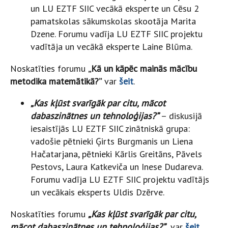
un LU EZTF SIIC vecākā eksperte un Cēsu 2
pamatskolas sākumskolas skootāja Marita
Dzene. Forumu vadīja LU EZTF SIIC projektu
vadītāja un vecākā eksperte Laine Blūma.
Noskatīties forumu
„Kā un kāpēc mainās mācību
metodika matemātikā?”
var
šeit
.
„Kas kļūst svarīgāk par citu, mācot
dabaszinātnes un tehnoloģijas?”
– diskusijā
iesaistījās LU EZTF SIIC zinātniskā grupa:
vadošie pētnieki Ģirts Burgmanis un Liena
Hačatarjana, pētnieki Kārlis Greitāns, Pāvels
Pestovs, Laura Katkeviča un Inese Dudareva.
Forumu vadīja LU EZTF SIIC projektu vadītājs
un vecākais eksperts Uldis Dzērve.
Noskatīties forumu
„Kas kļūst svarīgāk par citu,
mācot dabaszinātnes un tehnoloģijas?”
var
šeit
.