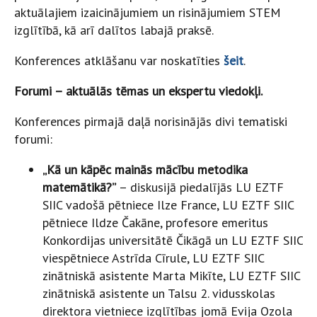
aktuālajiem izaicinājumiem un risinājumiem STEM
izglītībā, kā arī dalītos labajā praksē.
Konferences atklāšanu var noskatīties
šeit
.
Forumi – aktuālās tēmas un ekspertu viedokļi.
Konferences pirmajā daļā norisinājās divi tematiski
forumi:
„Kā un kāpēc mainās mācību metodika
matemātikā?”
– diskusijā piedalījās LU EZTF
SIIC vadošā pētniece Ilze France, LU EZTF SIIC
pētniece Ildze Čakāne, profesore emeritus
Konkordijas universitātē Čikāgā un LU EZTF SIIC
viespētniece Astrīda Cīrule, LU EZTF SIIC
zinātniskā asistente Marta Mikīte, LU EZTF SIIC
zinātniskā asistente un Talsu 2. vidusskolas
direktora vietniece izglītības jomā Evija Ozola