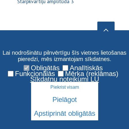
Starpkvartiļu amplitūda 3
Lai nodrošinātu pilnvērtīgu šīs vietnes lietošanas
pieredzi, mēs izmantojam sīkdatnes.
Obligātās
Analītiskās
Funkcionālās
Mērķa (reklāmas)
Sīkdatņu noteikumi LU
Piekrist visam
Pielāgot
Apstiprināt obligātās
© 2026 Latvijas Universitāte. Visas tiesības aizsargātas
Sīkdatnes