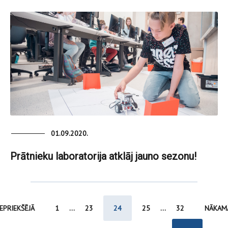
01.09.2020.
Prātnieku laboratorija atklāj jauno sezonu!
IEPRIEKŠĒJĀ
1
...
23
24
25
...
32
NĀKAM