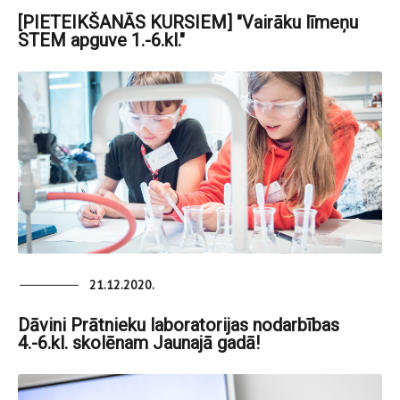
[PIETEIKŠANĀS KURSIEM] "Vairāku līmeņu
STEM apguve 1.-6.kl."
21.12.2020.
Dāvini Prātnieku laboratorijas nodarbības
4.-6.kl. skolēnam Jaunajā gadā!